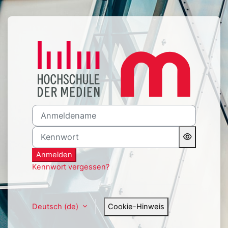
Zum Hauptinhalt
Anmelden bei 'Moodle HdM
Anmeldename
Kennwort
Anmelden
Kennwort vergessen?
Deutsch ‎(de)‎
Cookie-Hinweis