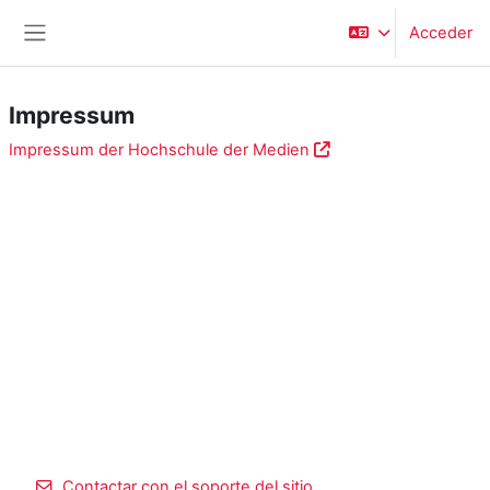
Salta al contenido principal
Acceder
Panel lateral
Impressum
Impressum der Hochschule der Medien
Contactar con el soporte del sitio