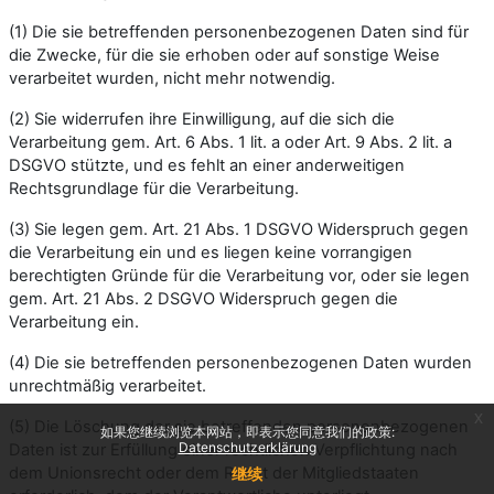
(1) Die sie betreffenden personenbezogenen Daten sind für
die Zwecke, für die sie erhoben oder auf sonstige Weise
verarbeitet wurden, nicht mehr notwendig.
(2) Sie widerrufen ihre Einwilligung, auf die sich die
Verarbeitung gem. Art. 6 Abs. 1 lit. a oder Art. 9 Abs. 2 lit. a
DSGVO stützte, und es fehlt an einer anderweitigen
Rechtsgrundlage für die Verarbeitung.
(3) Sie legen gem. Art. 21 Abs. 1 DSGVO Widerspruch gegen
die Verarbeitung ein und es liegen keine vorrangigen
berechtigten Gründe für die Verarbeitung vor, oder sie legen
gem. Art. 21 Abs. 2 DSGVO Widerspruch gegen die
Verarbeitung ein.
(4) Die sie betreffenden personenbezogenen Daten wurden
unrechtmäßig verarbeitet.
x
(5) Die Löschung der sie betreffenden personenbezogenen
如果您继续浏览本网站，即表示您同意我们的政策:
Datenschutzerklärung
Daten ist zur Erfüllung einer rechtlichen Verpflichtung nach
dem Unionsrecht oder dem Recht der Mitgliedstaaten
继续