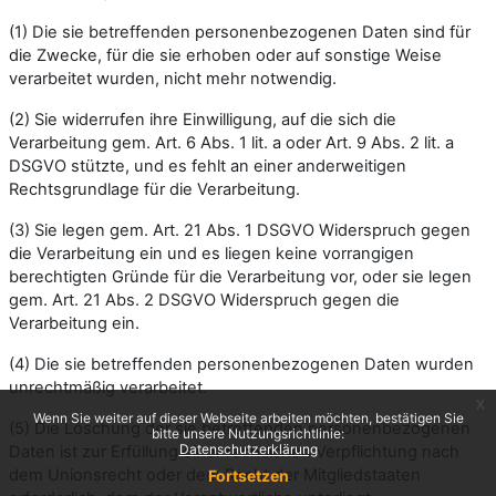
(1) Die sie betreffenden personenbezogenen Daten sind für
die Zwecke, für die sie erhoben oder auf sonstige Weise
verarbeitet wurden, nicht mehr notwendig.
(2) Sie widerrufen ihre Einwilligung, auf die sich die
Verarbeitung gem. Art. 6 Abs. 1 lit. a oder Art. 9 Abs. 2 lit. a
DSGVO stützte, und es fehlt an einer anderweitigen
Rechtsgrundlage für die Verarbeitung.
(3) Sie legen gem. Art. 21 Abs. 1 DSGVO Widerspruch gegen
die Verarbeitung ein und es liegen keine vorrangigen
berechtigten Gründe für die Verarbeitung vor, oder sie legen
gem. Art. 21 Abs. 2 DSGVO Widerspruch gegen die
Verarbeitung ein.
(4) Die sie betreffenden personenbezogenen Daten wurden
unrechtmäßig verarbeitet.
x
Wenn Sie weiter auf dieser Webseite arbeiten möchten, bestätigen Sie
(5) Die Löschung der sie betreffenden personenbezogenen
bitte unsere Nutzungsrichtlinie:
Datenschutzerklärung
Daten ist zur Erfüllung einer rechtlichen Verpflichtung nach
dem Unionsrecht oder dem Recht der Mitgliedstaaten
Fortsetzen